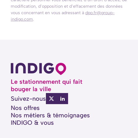
modification, d’opposition et d’effacement des données
vous concernant en vous adressant à
dpo.fr@group-
indigo.com
.
Le stationnement qui fait
bouger la ville
Suivez-nous
Nos offres
Nos métiers
&
témoignages
INDIGO & vous